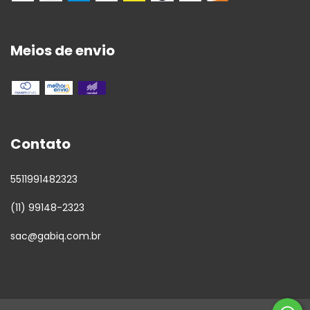
Meios de envio
Contato
5511991482323
(11) 99148-2323
sac@gabiq.com.br