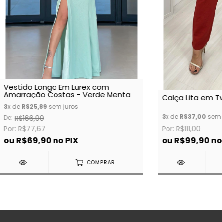
Vestido Longo Em Lurex com
Amarração Costas - Verde Menta
Calça Lita em T
3
x de
R$25,89
sem juros
3
x de
R$37,00
sem 
De:
R$166,90
Por: R$77,67
Por: R$111,00
ou
R$69,90
no PIX
ou
R$99,90
no
COMPRAR