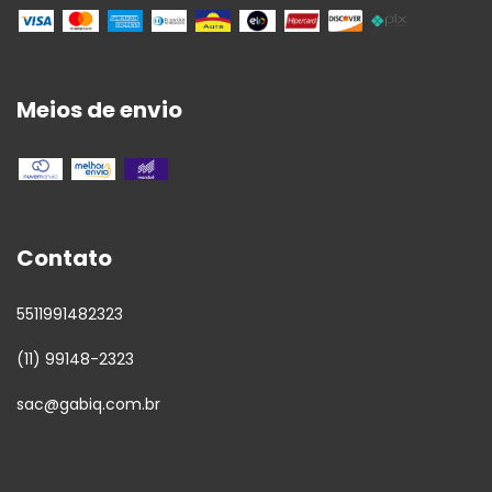
Meios de envio
Contato
5511991482323
(11) 99148-2323
sac@gabiq.com.br