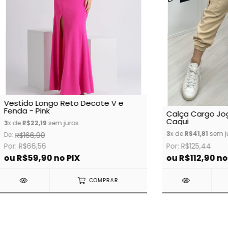
Vestido Longo Reto Decote V e
Fenda - Pink
Calça Cargo Jog
Caqui
3
x de
R$22,19
sem juros
3
x de
R$41,81
sem j
De:
R$166,90
Por: R$66,56
Por: R$125,44
ou
R$59,90
no PIX
ou
R$112,90
no
COMPRAR