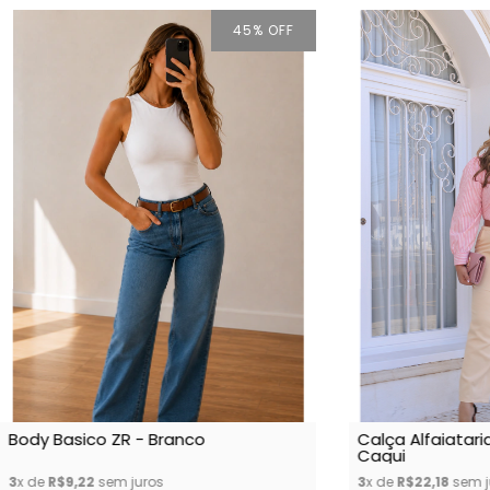
45
% OFF
Body Basico ZR - Branco
Calça Alfaiataria
Caqui
3
x de
R$9,22
sem juros
3
x de
R$22,18
sem j