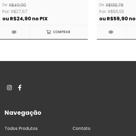
De:
R$49,90
De:
R$138,78
Por: R$27,67
Por: R$66,55
ou
R$24,90
no PIX
ou
R$59,90
no
COMPRAR
Navegação
Todos Produtos
Contato