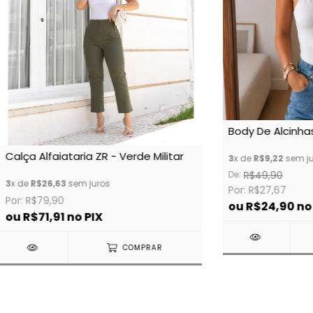
Body De Alcinha
Calça Alfaiataria ZR - Verde Militar
3
x de
R$9,22
sem ju
De:
R$49,90
3
x de
R$26,63
sem juros
Por: R$27,67
Por: R$79,90
ou
R$24,90
no
ou
R$71,91
no PIX
COMPRAR