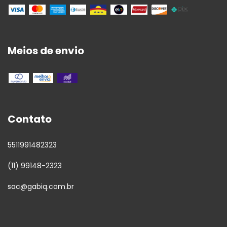
Meios de envio
Contato
5511991482323
(11) 99148-2323
sac@gabiq.com.br