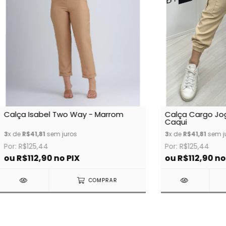
Calça Isabel Two Way - Marrom
Calça Cargo Jog
Caqui
3
x de
R$41,81
sem juros
3
x de
R$41,81
sem j
Por: R$125,44
Por: R$125,44
ou
R$112,90
no PIX
ou
R$112,90
no
COMPRAR