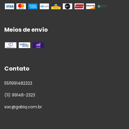
Meios de envio
Contato
5511991482323
(11) 99148-2323
sac@gabiq.com.br