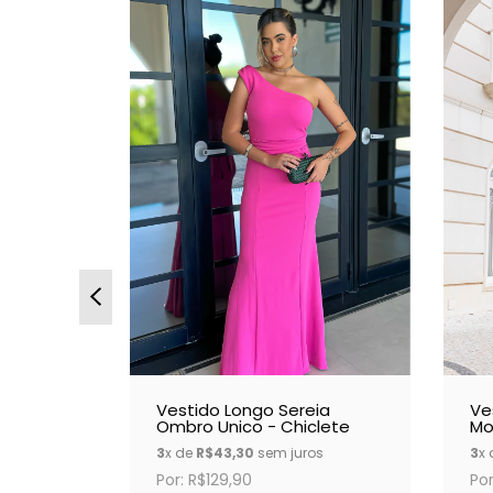
26
% OFF
ermelho
Vestido Longo Sereia
Ve
Ombro Unico - Chiclete
Mo
os
3
x de
R$43,30
sem juros
3
x
Por: R$129,90
Por