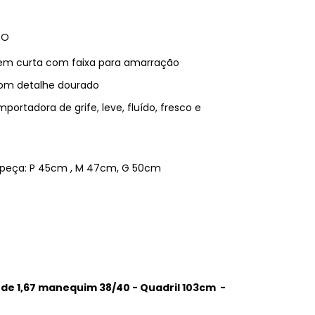
TO
em curta com faixa para amarração
om detalhe dourado
mportadora de grife, leve, fluído, fresco e
a peça: P 45cm , M 47cm, G 50cm
de 1,67 manequim 38/40 - Quadril 103cm -