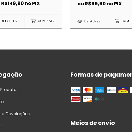
u
R$149,90
no PIX
ou
R$99,90
no PIX
DETALHES
COMPRAR
DETALHES
COMP
egação
Formas de pagame
 Produtos
to
s e Devoluções
Meios de envio
as