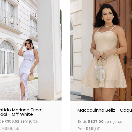
stido Mariana Tricot
Macaquinho Beliz - Caqu
dal - Off White
 de
R$55,52
sem juros
3
x de
R$37,00
sem juros
: R$166,56
Por: R$111,00