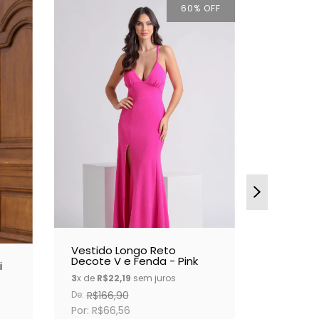
60
% OFF
Vestido Longo Reto
Decote V e Fenda - Pink
Vestido
i
Aro Ama
3
x de
R$22,19
sem juros
- Azul S
3
x de
R$5
De:
R$166,90
Por: R$16
Por: R$66,56