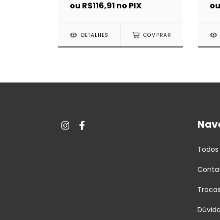
ou
R$116,91
no PIX
X
o
DETALHES
COMPRAR
COMPRAR
Nav
Todos
Conta
Troca
Dúvid