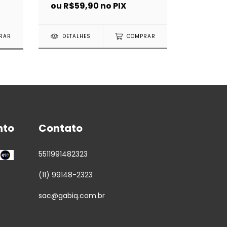
ou
R$15
ou
R$59,90
no PIX
DETAL
DETALHES
COMPRAR
RAR
nto
Contato
5511991482323
(11) 99148-2323
sac@gabiq.com.br