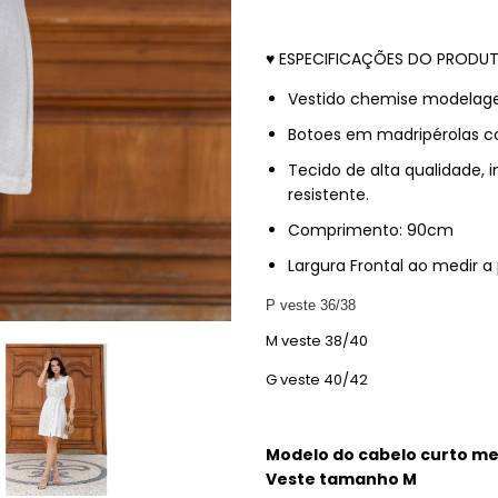
♥ ESPECIFICAÇÕES DO PRODU
Vestido chemise modelag
Botoes em madripérolas c
Tecido de alta qualidade, i
resistente.
Comprimento: 90cm
Largura Frontal ao medir 
P veste 36/38
M veste 38/40
G veste 40/42
Modelo do cabelo curto me
Veste tamanho M