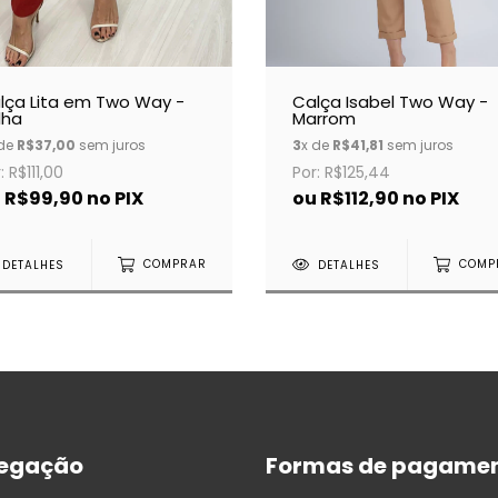
lça Lita em Two Way -
Calça Isabel Two Way -
lha
Marrom
 de
R$37,00
sem juros
3
x de
R$41,81
sem juros
: R$111,00
Por: R$125,44
u
R$99,90
no PIX
ou
R$112,90
no PIX
DETALHES
COMPRAR
DETALHES
COMP
egação
Formas de pagame