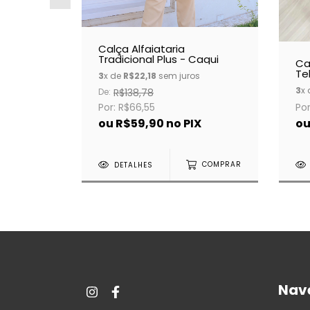
Calça Alfaiataria
Tradicional Plus - Caqui
Ca
er
Te
3
x de
R$22,18
sem juros
3
x
s
De:
R$138,78
Por
Por: R$66,55
o
ou
R$59,90
no PIX
X
DETALHES
COMPRAR
COMPRAR
Nav