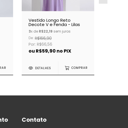
Vestido Longo Reto
Decote V e Fenda - Lilas
Calça L
Cinza
3
x de
R$22,19
sem juros
3
x de
R$3
De:
R$166,90
Por: R$111
Por: R$66,56
ou
R$9
ou
R$59,90
no PIX
DETAL
RAR
DETALHES
COMPRAR
nto
Contato