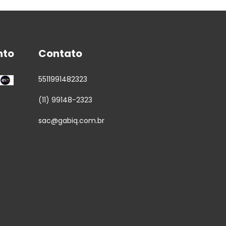
nto
Contato
5511991482323
(11) 99148-2323
sac@gabiq.com.br