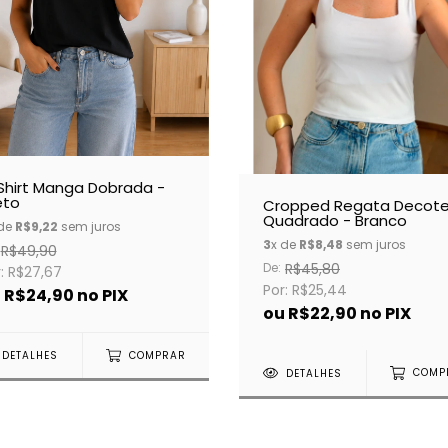
Shirt Manga Dobrada -
eto
Cropped Regata Decot
Quadrado - Branco
 de
R$9,22
sem juros
3
x de
R$8,48
sem juros
R$49,90
De:
R$45,80
: R$27,67
Por: R$25,44
u
R$24,90
no PIX
ou
R$22,90
no PIX
DETALHES
COMPRAR
DETALHES
COMP