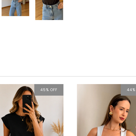
45
% OFF
44
%