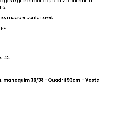
largas e golinha boba que traz o charme a
tiã.
ho, macio e confortavel.
rpo.
o 42
a, manequim 36/38 - Quadril 93cm - Veste