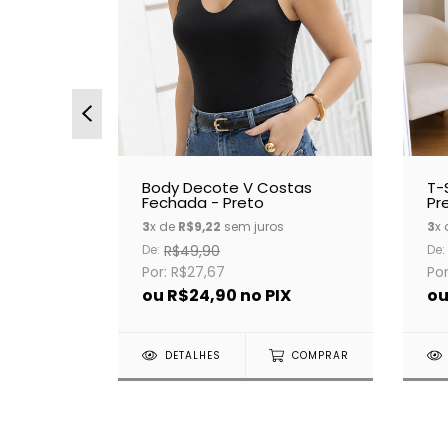
ranco
Body Decote V Costas
T-
Fechada - Preto
Pr
3
x de
R$9,22
sem juros
3
x
De:
R$49,90
De:
Por: R$27,67
Por
X
ou
R$24,90
no PIX
o
COMPRAR
DETALHES
COMPRAR