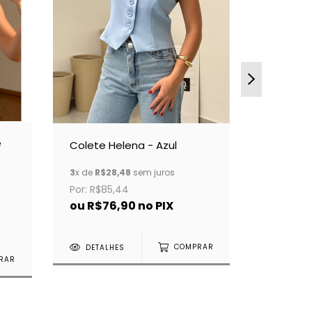
e
Body Tul
Colete Helena - Azul
Preto
3
x de
R$16
3
x de
R$28,48
sem juros
De:
R$99,
Por: R$85,44
Por: R$49
ou
R$76,90
no PIX
ou
R$44
DETALHES
COMPRAR
RAR
DETAL