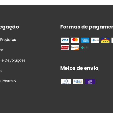
egação
Formas de pagame
 Produtos
to
s e Devoluções
Meios de envio
as
e Rastreio