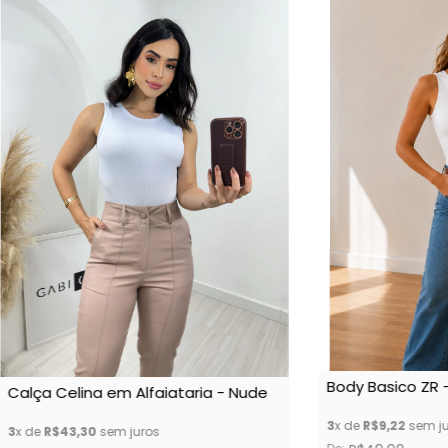
Body Basico ZR 
Calça Celina em Alfaiataria - Nude
3
x de
R$9,22
sem ju
3
x de
R$43,30
sem juros