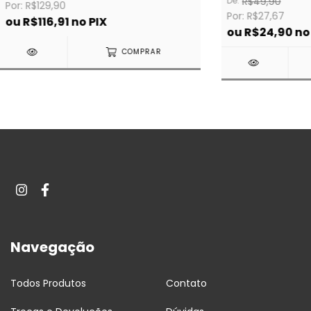
De:
R$49,90
Por: R$129,90
Por: R$27,67
ou
R$116,91
no PIX
ou
R$24,90
no
COMPRAR
Navegação
Todos Produtos
Contato